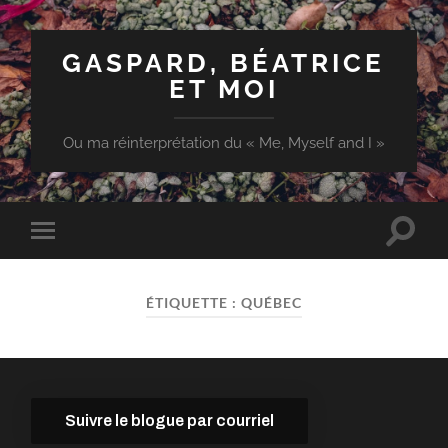
GASPARD, BÉATRICE
ET MOI
Ou ma réinterprétation du « Me, Myself and I »
Toggle
Toggle
search
mobile
field
menu
ÉTIQUETTE :
QUÉBEC