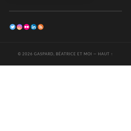
© 2026
GASPARD, BÉATRICE ET MOI
—
HAUT ↑